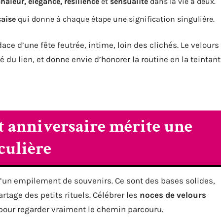
haleur, élégance, résilience
et
sensualité
dans la vie à deux.
çaise
qui donne à chaque étape une signification singulière.
udace d’une fête feutrée, intime, loin des clichés. Le velours
é du lien, et donne envie d’honorer la routine en la teintant
t anniversaire mérite une
culière
u’un empilement de souvenirs. Ce sont des bases solides,
artage des petits rituels. Célébrer les
noces de velours
t, pour regarder vraiment le chemin parcouru.