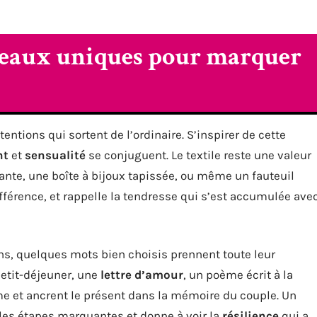
adeaux uniques pour marquer
tentions qui sortent de l’ordinaire. S’inspirer de cette
nt
et
sensualité
se conjuguent. Le textile reste une valeur
ante, une boîte à bijoux tapissée, ou même un fauteuil
ifférence, et rappelle la tendresse qui s’est accumulée ave
ns, quelques mots bien choisis prennent toute leur
petit-déjeuner, une
lettre d’amour
, un poème écrit à la
me et ancrent le présent dans la mémoire du couple. Un
les étapes marquantes et donne à voir la
résilience
qui a