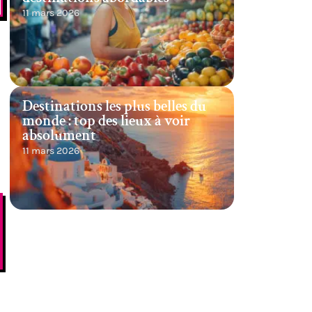
11 mars 2026
Destinations les plus belles du
monde : top des lieux à voir
absolument
11 mars 2026
e