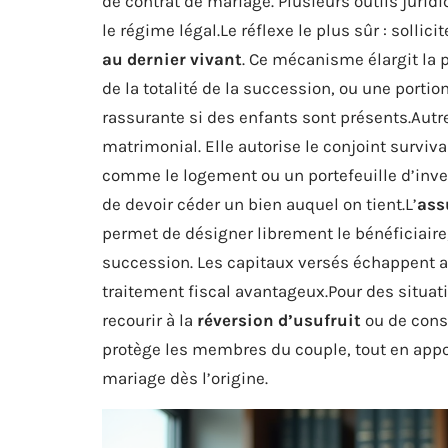
de contrat de mariage. Plusieurs outils jurid
le régime légal.Le réflexe le plus sûr : sollici
au dernier vivant
. Ce mécanisme élargit la pa
de la totalité de la succession, ou une portio
rassurante si des enfants sont présents.Autre 
matrimonial. Elle autorise le conjoint surviv
comme le logement ou un portefeuille d’inves
de devoir céder un bien auquel on tient.L’
ass
permet de désigner librement le bénéficiaire,
succession. Les capitaux versés échappent au
traitement fiscal avantageux.Pour des situati
recourir à la
réversion d’usufruit
ou de cons
protège les membres du couple, tout en appor
mariage dès l’origine.