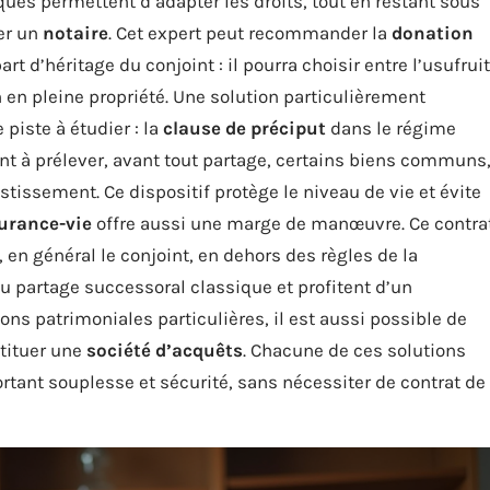
iques permettent d’adapter les droits, tout en restant sous
ter un
notaire
. Cet expert peut recommander la
donation
rt d’héritage du conjoint : il pourra choisir entre l’usufruit
n en pleine propriété. Une solution particulièrement
piste à étudier : la
clause de préciput
dans le régime
ant à prélever, avant tout partage, certains biens communs
tissement. Ce dispositif protège le niveau de vie et évite
urance-vie
offre aussi une marge de manœuvre. Ce contra
 en général le conjoint, en dehors des règles de la
 partage successoral classique et profitent d’un
ons patrimoniales particulières, il est aussi possible de
tituer une
société d’acquêts
. Chacune de ces solutions
tant souplesse et sécurité, sans nécessiter de contrat de