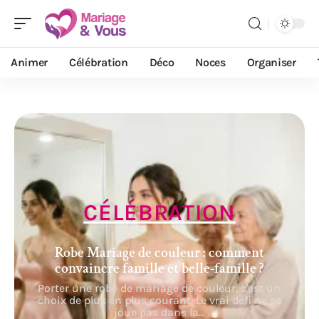
Animer
Célébration
Déco
Noces
Organiser
CÉLÉBRATION
Robe Mariage de couleur : comment
convaincre famille et belle-famille ?
Porter une robe de mariage de couleur, c'est un
choix de plus en plus courant. Le vrai défi ne se
joue pas dans la
…