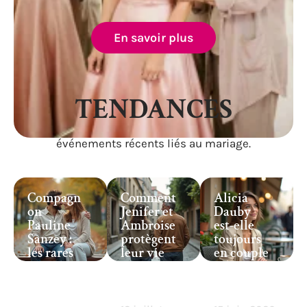
En savoir plus
TENDANCES
Suivez les tendances et les
événements récents liés au mariage.
Compagn
Comment
Alicia
on
Jenifer et
Dauby
Pauline
Ambroise
est-elle
Sanzey :
protègent
toujours
les rares
leur vie
en couple
confidenc
privée
en 2026 ?
es qui
malgré la
Mise au
éclairent
célébrité ?
point