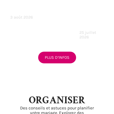
adapter sa
Mariage
tenue à la
Humour
saison ?
pour
chaque
3 août 2026
type de
couple
25 juillet
2026
PLUS D’INFOS
ORGANISER
Des conseils et astuces pour planifier
votre mariage. Explorez des