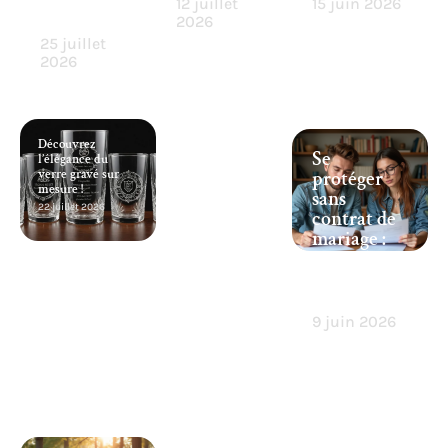
leur
12 juillet
15 juin 2026
histoire
2026
25 juillet
2026
Découvrez
Se
l’élégance du
verre gravé sur
protéger
mesure !
sans
22 juillet 2026
contrat de
mariage :
conseils et
solutions
à adopter
9 juin 2026