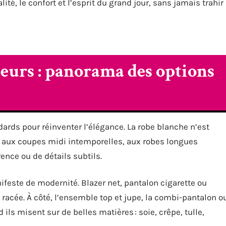
ité, le confort et l’esprit du grand jour, sans jamais trahir
leurs : panorama des options
ards pour réinventer l’élégance. La robe blanche n’est
s, aux coupes midi intemporelles, aux robes longues
nce ou de détails subtils.
feste de modernité. Blazer net, pantalon cigarette ou
t racée. À côté, l’ensemble top et jupe, la combi-pantalon o
 ils misent sur de belles matières : soie, crêpe, tulle,