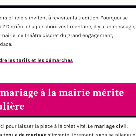
rs officiels invitent à revisiter la tradition. Pourquoi se
r ? Derrière chaque choix vestimentaire, il y a un message,
a mairie, ce théâtre discret du grand engagement,
udace.
re les tarifs et les démarches
 mariage à la mairie mérite
ulière
 pour laisser la place à la créativité. Le
mariage civil
,
la
tenue de mariage
s’invente librement, sans se plier aux