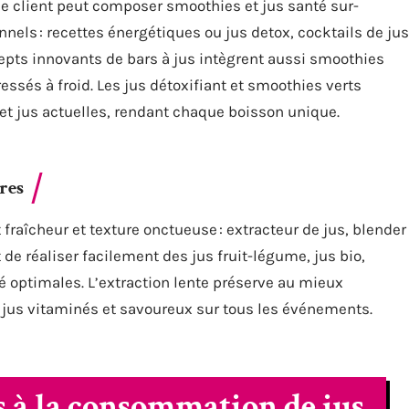
que client peut composer smoothies et jus santé sur-
nels : recettes énergétiques ou jus detox, cocktails de jus
cepts innovants de bars à jus intègrent aussi smoothies
essés à froid. Les jus détoxifiant et smoothies verts
et jus actuelles, rendant chaque boisson unique.
res
 fraîcheur et texture onctueuse : extracteur de jus, blender
e réaliser facilement des jus fruit-légume, jus bio,
é optimales. L’extraction lente préserve au mieux
es jus vitaminés et savoureux sur tous les événements.
és à la consommation de jus